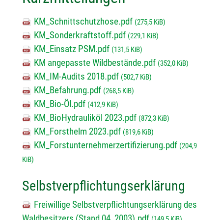
KM_Schnittschutzhose.pdf
(275,5 KiB)
KM_Sonderkraftstoff.pdf
(229,1 KiB)
KM_Einsatz PSM.pdf
(131,5 KiB)
KM angepasste Wildbestände.pdf
(352,0 KiB)
KM_IM-Audits 2018.pdf
(502,7 KiB)
KM_Befahrung.pdf
(268,5 KiB)
KM_Bio-Öl.pdf
(412,9 KiB)
KM_BioHydrauliköl 2023.pdf
(872,3 KiB)
KM_Forsthelm 2023.pdf
(819,6 KiB)
KM_Forstunternehmerzertifizierung.pdf
(204,9
KiB)
Selbstverpflichtungserklärung
Freiwillige Selbstverpflichtungserklärung des
Waldbesitzers (Stand 04_2003).pdf
(149,5 KiB)